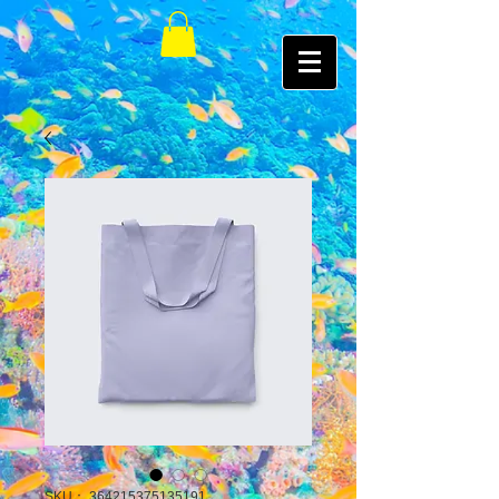
SKU： 364215375135191