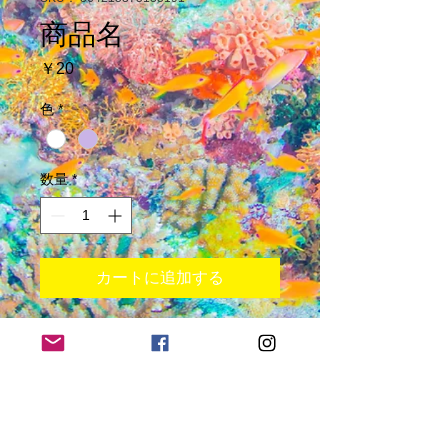
商品名
価
￥20
格
色
*
数量
*
カートに追加する
商品の詳細を入力してください。あなた
の商品の特徴やおすすめのポイントをわ
かりやすく説明しましょう。
商品情報