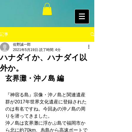
記事
佐野誠一郎
2021年5月19日
読了時間: 4分
ハナダイか、ハナダイ以
外か。
玄界灘・沖ノ島 編
『神宿る島』宗像・沖ノ島と関連遺産
群が2017年世界文化遺産に登録された
のは有名ですね。今回あの沖ノ島の周
りを潜ってきました。
沖ノ島は玄界灘に浮かぶ島で福岡市か
ら北に約70km、糸島から高速ボートで