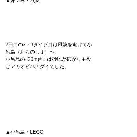
▲沖ノ島・祇園
2日目の2・3ダイブ目は風波を避けて小
呂島（おろのしま）へ。
小呂島の−20m台には砂地が広がり主役
はアカオビハナダイでした。
▲小呂島・LEGO