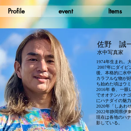
Profile
event
Items
佐野
誠
水中写真家
1974年生まれ。
2007年にダイビ
後、本格的に水
カラフルな物が
ち始めた頃はウ
2016年 春、
でオオテンハナ
にハナダイの魅
​2020年「しあ
2022年静岡県伊
現在は各地のハ
影している。