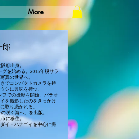
More
一郎
大阪府出身。
ングを始める。2015年脱サラ
中写真の世界へ。
好きでコンパクトカメラを持
ミウシに興味を持つ。
一眼レフでの撮影を開始。パラオ
ゴイを撮影したのをきっかけ
力に取り憑かれる。
わせの咲く海へ」を出版。
東市に移住。
ナダイ・ハナゴイを中心に撮